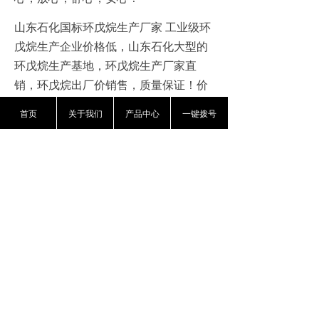
山东石化
国标环戊烷生产厂家
工业级环
戊烷生产企业价格低，
山东石化
大型的
环戊烷生产基地，环戊烷生产厂家直
销，环戊烷出厂价销售，质量保证！价
格低廉！现货发售！送货上门！让顾客
首页
关于我们
产品中心
一键拨号
省心，放心，舒心，安心！
环戊烷
，高纯度，
质量保证，厂价直
销，本公司的环戊烷市场竞争力强，质
量可靠！信誉保证！价格低廉，为您开
拓市场提供优良的后勤保障！
山东石化
大型的高纯度环戊烷生产基
地，环戊烷生产厂家直销，
山东石化
环
戊烷生产厂家直销
工业级环戊烷生产企
业
环戊烷价格到底环戊烷出厂价销售，
质量保证！价格低廉！现货发售！送货
上门！让顾客省心，放心，舒心，安