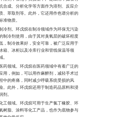
机合成、分析化学等方面作为溶剂、反应介
质、萃取剂等。此外，它还用作色谱分析的
标准物质。
制冷剂。环戊烷在制冷领域作为环保无污染
的制冷剂使用，由于其对臭氧层的破坏程度
低，制冷效果好，安全可靠，被广泛应用于
冰箱、冰柜以及冷库行业和管线保温等领
域。
医药领域。环戊烷在医药领域中有着广泛的
应用，例如，可以用作麻醉剂，减轻手术过
程中的疼痛，同时减少呼吸系统受损的风
险。此外，环戊烷还用于制造药品原料和浸
润剂。
化工领域。环戊烷可用于生产氯丁橡胶、环
氧树脂、涂料等化工产品，也作为底物参与