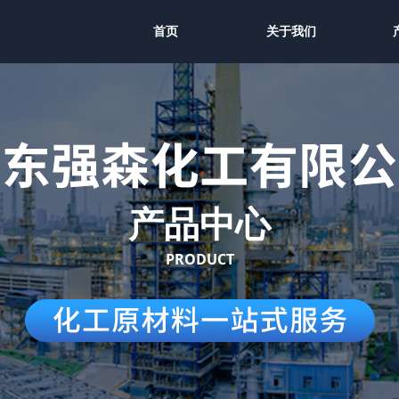
首页
关于我们
产品中心
PRODUCT