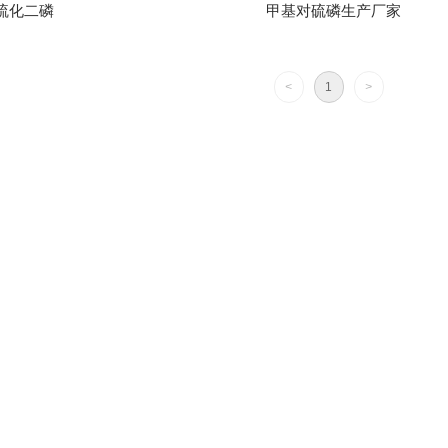
硫化二磷
甲基对硫磷生产厂家
<
1
>